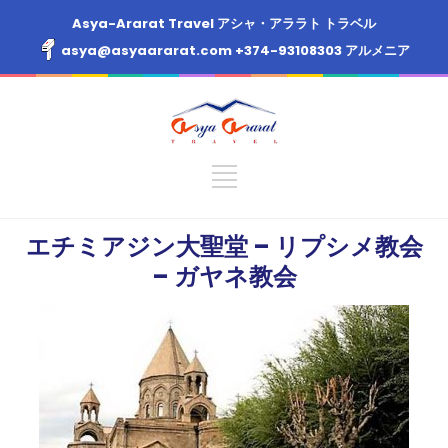
Asya-Ararat Travel アシャ・アララト トラベル
asya@asyaararat.com
+374-93108303
アルメニア
エチミアジン大聖堂 – リプシメ教会
– ガヤネ教会